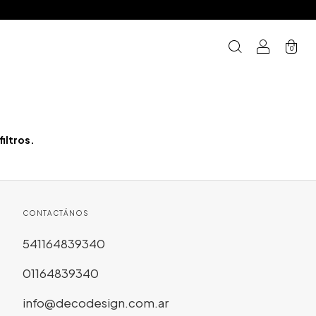
0
iltros.
CONTACTÁNOS
541164839340
01164839340
info@decodesign.com.ar