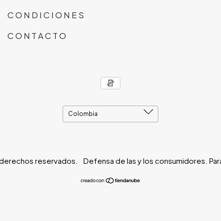
C O N D I C I O N E S
C O N T A C T O
derechos reservados.
Defensa de las y los consumidores. Pa