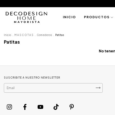
I N I C I O
P R O D U C T O S
Inicio
.
M A S C O T A S
.
Comederos
.
Patitas
Patitas
No tenem
SUSCRIBITE A NUESTRO NEWSLETTER