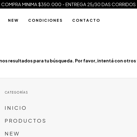
COMPRA MINIMA $350.000 - ENTREGA 25/30 DAS CORRIDOS
N E W
C O N D I C I O N E S
C O N T A C T O
os resultados para tu búsqueda. Por favor, intentá con otros f
CATEGORÍAS
I N I C I O
P R O D U C T O S
N E W