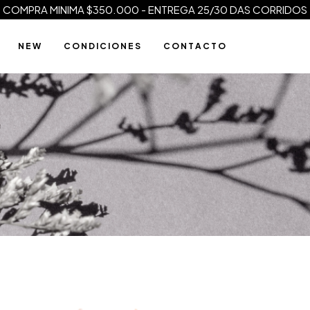
COMPRA MINIMA $350.000 - ENTREGA 25/30 DAS CORRIDOS
N E W
C O N D I C I O N E S
C O N T A C T O