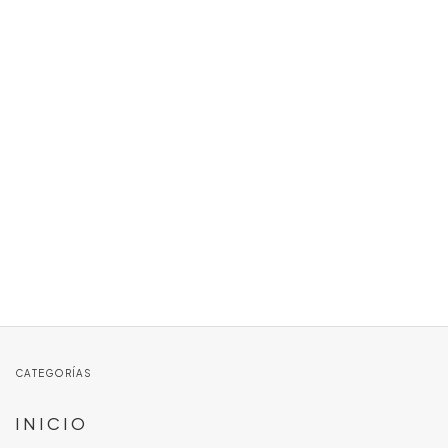
CATEGORÍAS
I N I C I O