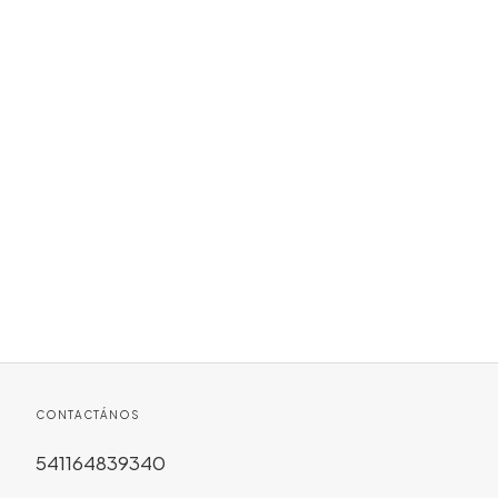
CONTACTÁNOS
541164839340