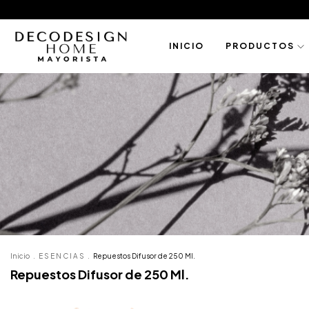
I N I C I O
P R O D U C T O S
Inicio
.
E S E N C I A S
.
Repuestos Difusor de 250 Ml.
Repuestos Difusor de 250 Ml.