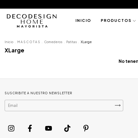
I N I C I O
P R O D U C T O S
Inicio
.
M A S C O T A S
.
Comederos
.
Patitas
.
XLarge
XLarge
No tenem
SUSCRIBITE A NUESTRO NEWSLETTER