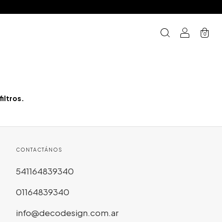
0
iltros.
CONTACTÁNOS
541164839340
01164839340
info@decodesign.com.ar