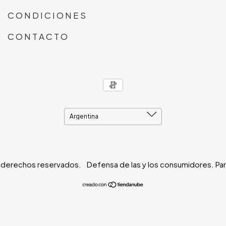
C O N D I C I O N E S
C O N T A C T O
 derechos reservados.
Defensa de las y los consumidores. Pa