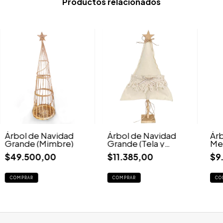
Productos relacionados
Árbol de Navidad
Árbol de Navidad
Árb
Grande (Mimbre)
Grande (Tela y
Med
Madera)
Ma
$49.500,00
$11.385,00
$9