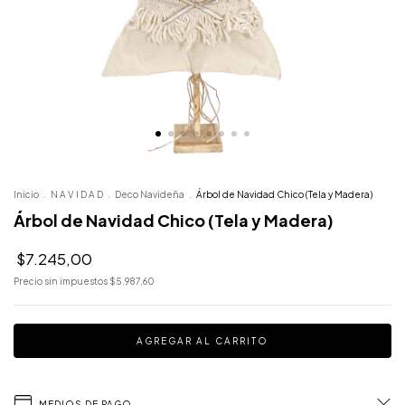
Inicio
.
N A V I D A D
.
Deco Navideña
.
Árbol de Navidad Chico (Tela y Madera)
Árbol de Navidad Chico (Tela y Madera)
$7.245,00
Precio sin impuestos
$5.987,60
MEDIOS DE PAGO