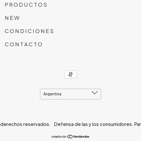
P R O D U C T O S
N E W
C O N D I C I O N E S
C O N T A C T O
 derechos reservados.
Defensa de las y los consumidores. Pa