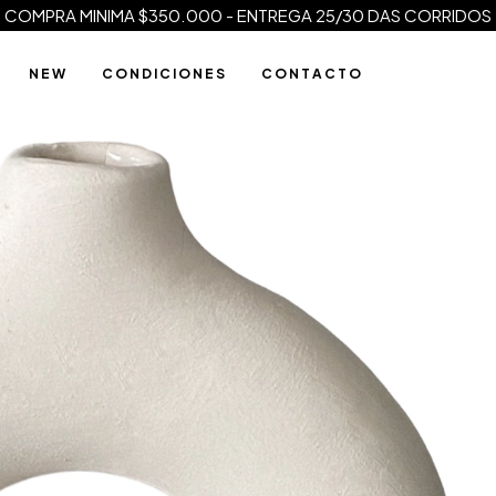
COMPRA MINIMA $350.000 - ENTREGA 25/30 DAS CORRIDOS
N E W
C O N D I C I O N E S
C O N T A C T O