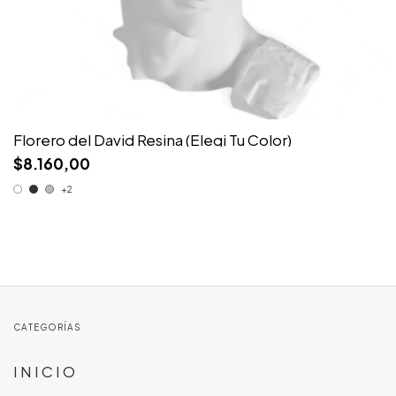
Florero del David Resina (Elegi Tu Color)
$8.160,00
+2
CATEGORÍAS
I N I C I O