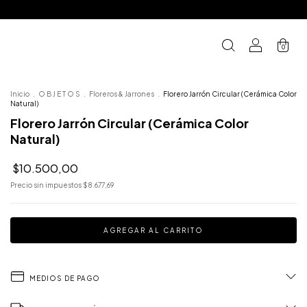
0
Inicio
.
O B J E T O S
.
Floreros & Jarrones
.
Florero Jarrón Circular (Cerámica Color
Natural)
Florero Jarrón Circular (Cerámica Color
Natural)
$10.500,00
Precio sin impuestos
$8.677,69
MEDIOS DE PAGO