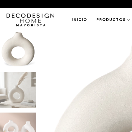
I N I C I O
P R O D U C T O S